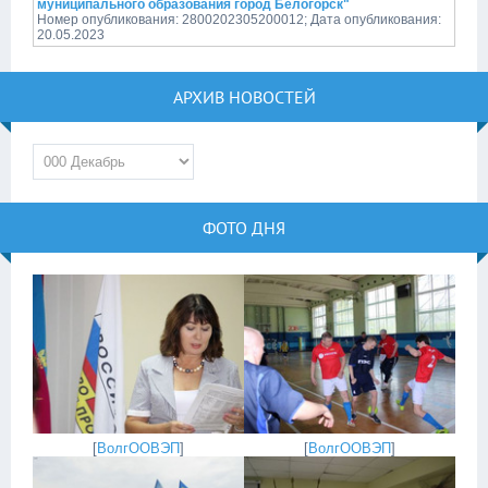
муниципального образования город Белогорск"
Номер опубликования: 2800202305200012; Дата опубликования:
20.05.2023
АРХИВ НОВОСТЕЙ
ФОТО ДНЯ
[
ВолгООВЭП
]
[
ВолгООВЭП
]