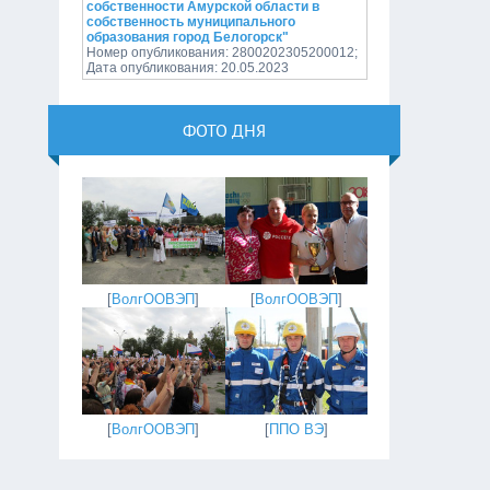
собственности Амурской области в
собственность муниципального
образования город Белогорск"
Номер опубликования: 2800202305200012;
Дата опубликования: 20.05.2023
ФОТО ДНЯ
[
ВолгООВЭП
]
[
ВолгООВЭП
]
[
ППО ВЭ
]
[
ВолгООВЭП
]