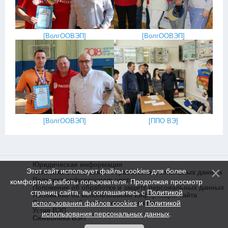
[
ВолгООВЭП
]
[
ВолгООВЭП
]
[
ВолгООВЭП
]
[
ППО ВЭ
]
Юридическая информация
Этот сайт использует файлы cookies для более
Политика в отношении обработки персональных данных
Политика кофиденциальности
комфортной работы пользователя. Продолжая просмотр
Положение об обработке и защите персональных данных
страниц сайта, вы соглашаетесь с
Политикой
Положение об использовании информации сайта
использования файлов cookies
и
Политикой
Соглашение об использовании сайта
Устав ВЭП
использования персональных данных
.
Символика ВЭП