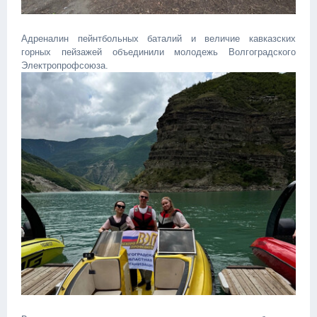
Адреналин пейнтбольных баталий и величие кавказских
горных пейзажей объединили молодежь Волгоградского
Электропрофсоюза.