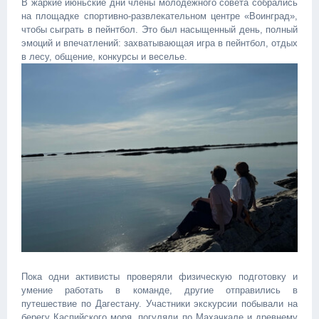
В жаркие июньские дни члены молодежного совета собрались
на площадке спортивно-развлекательном центре «Воинград»,
чтобы сыграть в пейнтбол. Это был насыщенный день, полный
эмоций и впечатлений: захватывающая игра в пейнтбол, отдых
в лесу, общение, конкурсы и веселье.
Пока одни активисты проверяли физическую подготовку и
умение работать в команде, другие отправились в
путешествие по Дагестану. Участники экскурсии побывали на
берегу Каспийского моря, погуляли по Махачкале и древнему