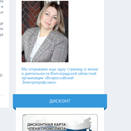
ла
 и
ья
це
те
да
Мы открываем еще одну страницу в жизни
и деятельности Волгоградской областной
организации «Всероссийский
Электропрофсоюз»
ДИСКОНТ