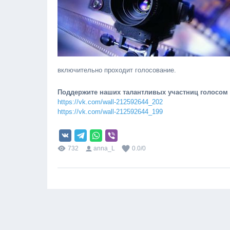
включительно проходит голосование.
Поддержите наших талантливых участниц голосом (
https://vk.com/wall-212592644_202
https://vk.com/wall-212592644_199
732
anna_L
0.0
/
0