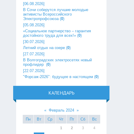
[06.08.2026]
В Сочи соберутся лучшие молодые
активисты Всероссийского
Электропрофсоюза
(
0
)
[05.08.2026]
«Социальное партнерство – гарантия
достойного труда для всех!»
(
0
)
[30.07.2026]
Летний отдых на озере
(
0
)
[27.07.2026]
В Волгоградских электросетях новый
профлидер ‎
(
0
)
[22.07.2026]
"Форсаж-2026": будущее в настоящем
(
0
)
КАЛЕНДАРЬ
«
Февраль 2024
»
Пн
Вт
Ср
Чт
Пт
Сб
Вс
1
2
3
4