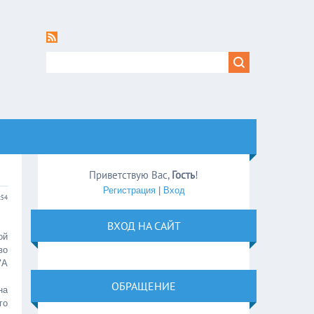
Приветствую Вас
,
Гость
!
Регистрация
|
Вход
:54
ВХОД НА САЙТ
ой
во
"А
ОБРАЩЕНИЕ
на
го