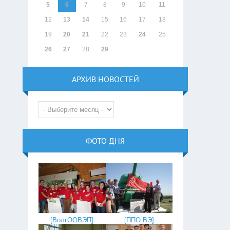
5
6
7
8
9
10
11
12
13
14
15
16
17
18
19
20
21
22
23
24
25
26
27
28
29
АРХИВ НОВОСТЕЙ
ФОТО ДНЯ
[
ППО ВЭ
]
[
ВолгООВЭП
]