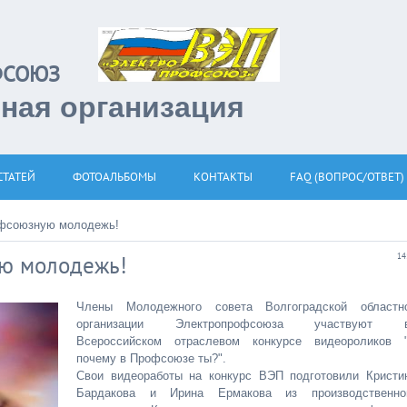
РОФСОЮЗ
тная организация
СТАТЕЙ
ФОТОАЛЬБОМЫ
КОНТАКТЫ
FAQ (ВОПРОС/ОТВЕТ)
офсоюзную молодежь!
ую молодежь!
14
Члены Молодежного совета Волгоградской областн
организации Электропрофсоюза участвуют 
Всероссийском отраслевом конкурсе видеороликов 
почему в Профсоюзе ты?".
Свои видеоработы на конкурс ВЭП подготовили Кристи
Бардакова и Ирина Ермакова из производственно