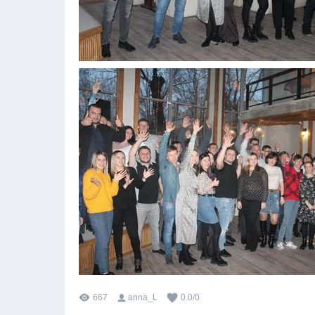
667
anna_L
0.0
/
0