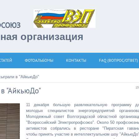
РОФСОЮЗ
тная организация
СТАТЕЙ
ФОТОАЛЬБОМЫ
КОНТАКТЫ
FAQ (ВОПРОС/ОТВЕТ)
сыграли в "АйкьюДо"
в "АйкьюДо"
13
11 декабря большую развлекательную программу д
молодых специалистов энергопредприятий организов
Молодежный совет Волгоградской областной организац
"Всероссийский Электропрофсоюз". Около 50 профсоюзн
активистов собрались в ресторане "Пиратская гавань
чтобы принять участие в интеллектуальном шоу "АйкьюДо"