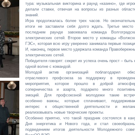
тура: музыкальная викторина и раунд «казино», где игро
делали ставки, отвечая на вопросы из разных област
знаний.
Игра продолжалась более трех часов. Но окончательн
итоги не заставили себя долго ждать. Третье место
последнем раунде завоевала команда Волгоградск
электрических сетей. Второе место у команды «Волжск
ГЭС», которая всю игру уверенно занимала первые позици
И, наконец, первое место удержала команда Правобережн
электрических сетей.
Победителя говорят: секрет их успеха очень прост – быть 
одной волне с командой.
Молодой актив организаций поблагодарил обк
отраслевого профсоюза за поддержку в проведен
мероприятия, которое прошло в доброй атмосфе
соперничества и азарта, подарило много позитивн
эмоций. Для профсоюзной молодежи такие встре
особенно важны, которые сплачивают, поддержива
интерес к общественной деятельности и желан
реализовывать новые творческие проекты.
Особенно приятно, что такой праздник состоялся в кан
Дня энергетика и Нового года, и стал своеобразн
подведением итогов деятельности Молодежного сове