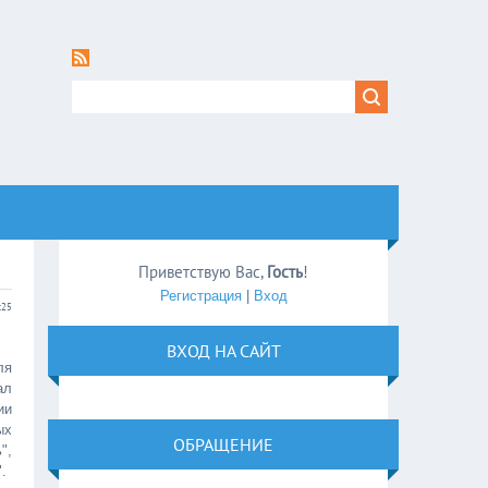
Приветствую Вас
,
Гость
!
Регистрация
|
Вход
:25
ВХОД НА САЙТ
ля
ал
ии
ых
ОБРАЩЕНИЕ
",
.