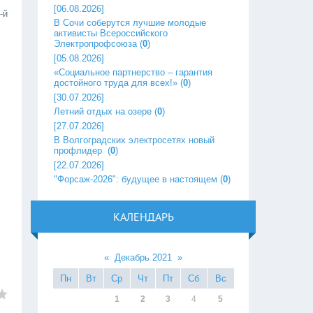
[06.08.2026]
-й
В Сочи соберутся лучшие молодые
активисты Всероссийского
Электропрофсоюза
(
0
)
[05.08.2026]
«Социальное партнерство – гарантия
достойного труда для всех!»
(
0
)
[30.07.2026]
Летний отдых на озере
(
0
)
[27.07.2026]
В Волгоградских электросетях новый
профлидер ‎
(
0
)
[22.07.2026]
"Форсаж-2026": будущее в настоящем
(
0
)
КАЛЕНДАРЬ
«
Декабрь 2021
»
Пн
Вт
Ср
Чт
Пт
Сб
Вс
1
2
3
4
5