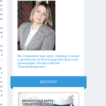
мь
их
АО
ие
ая
та
ем
 и
ех
ло
 и
Мы открываем еще одну страницу в жизни
 –
и деятельности Волгоградской областной
организации «Всероссийский
Электропрофсоюз»
в:
 и
».
ДИСКОНТ
т
на
хо
 в
их