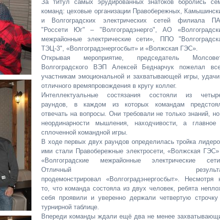
За титул самых эрудированных знатоков боролись се
команд: цеховые организации Правобережных, Камышинск
и Волгоградских электрических сетей филиала П
"Россети Юг" – "Волгоградэнерго", АО «Волгоградск
межрайонные электрические сети», ППО "Волгоградск
ТЭЦ-3", «Волгоградэнергосбыт» и «Волжская ГЭС».
Открывая мероприятие, председатель Молсове
Волгоградского ВЭП Алексей Беднарчук пожелал вс
участникам эмоциональной и захватывающей игры, удачи
отличного времяпровождения в кругу коллег.
Интеллектуальные состязания состояли из четыр
раундов, в каждом из которых командам предстоя
отвечать на вопросы. Они требовали не только знаний, но
неординарности мышления, находчивости, а главное
сплоченной командной игры.
В ходе первых двух раундов определилась тройка лидеро
ими стали Правобережные электросети, «Волжская ГЭС»
«Волгоградские межрайонные электрические сети
Отличный результа
продемонстрировал «Волгоградэнергосбыт». Несмотря 
то, что команда состояла из двух человек, ребята непло
себя проявили и уверенно держали четвертую строчку
турнирной таблице.
Впереди команды ждали ещё два не менее захватывающ