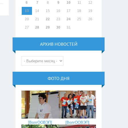
6
7
8
9
10
11
12
13
14
15
16
17
18
19
20
21
22
23
24
25
26
27
28
29
30
31
АРХИВ НОВОСТЕЙ
ФОТО ДНЯ
[
ВолгООВЭП
]
[
ВолгООВЭП
]