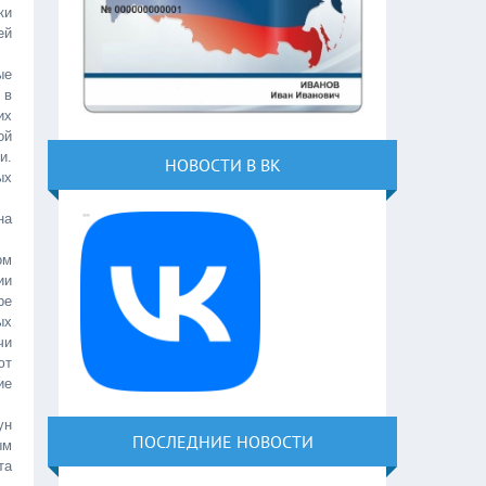
ки
ей
ые
 в
их
ой
и.
НОВОСТИ В ВК
ых
на
ом
ии
ре
ых
чи
ют
ие
ун
ПОСЛЕДНИЕ НОВОСТИ
ым
та