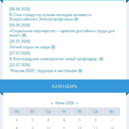
[06.08.2026]
В Сочи соберутся лучшие молодые активисты
Всероссийского Электропрофсоюза
(
0
)
[05.08.2026]
«Социальное партнерство – гарантия достойного труда для
всех!»
(
0
)
[30.07.2026]
Летний отдых на озере
(
0
)
[27.07.2026]
В Волгоградских электросетях новый профлидер ‎
(
0
)
[22.07.2026]
"Форсаж-2026": будущее в настоящем
(
0
)
КАЛЕНДАРЬ
«
Июнь 2026
»
Пн
Вт
Ср
Чт
Пт
Сб
Вс
1
2
3
4
5
6
7
8
9
10
11
12
13
14