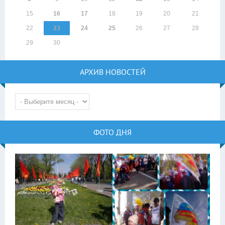
15
16
17
18
19
20
21
22
23
24
25
26
27
28
29
30
АРХИВ НОВОСТЕЙ
ФОТО ДНЯ