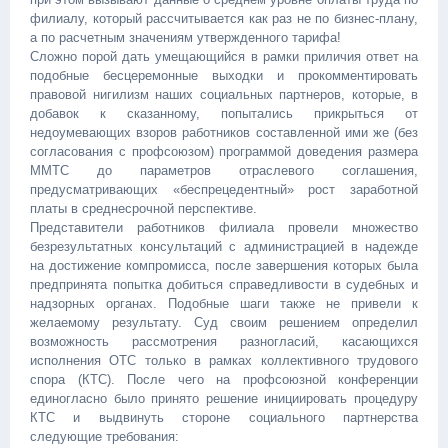
филиалу, который рассчитывается как раз не по бизнес-плану,
а по расчетным значениям утвержденного тарифа!
Сложно порой дать умещающийся в рамки приличия ответ на
подобные бесцеремонные выходки и прокомментировать
правовой нигилизм наших социальных партнеров, которые, в
добавок к сказанному, попытались прикрыться от
недоумевающих взоров работников составленной ими же (без
согласования с профсоюзом) программой доведения размера
ММТС до параметров отраслевого соглашения,
предусматривающих «беспрецедентный» рост заработной
платы в среднесрочной перспективе.
Представители работников филиала провели множество
безрезультатных консультаций с администрацией в надежде
на достижение компромисса, после завершения которых была
предпринята попытка добиться справедливости в судебных и
надзорных органах. Подобные шаги также не привели к
желаемому результату. Суд своим решением определил
возможность рассмотрения разногласий, касающихся
исполнения ОТС только в рамках коллективного трудового
спора (КТС). После чего на профсоюзной конференции
единогласно было принято решение инициировать процедуру
КТС и выдвинуть стороне социального партнерства
следующие требования: