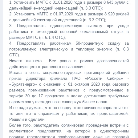
1. Установить ММТС с 01.01.2020 года в размере 8 643 рубля с
дальнейшей ежегодной индексацией (п. 3.3 ОТС);
2. Установить ММТС с 01.07.2020 года в размере 8 920 рублей
с дальнейшей ежегодной индексацией (п. 3.3 ОТС);
3. Предоставлять единовременную выплату при уходе
работника в ежегодный основной оплачиваемый отпуск в
размере ММТС (п. 6.1.4 ОТС);
4. Предоставлять работникам 50-процентную скидку за
потребляемую электрическую и тепловую энергию (п. 6.3
ОТС).
Ничего лишнего... Все ровно в рамках договоренностей
действующего отраслевого соглашения!
Масла в огонь социально-трудовых противоречий добавил
приказ директора филиала ПАО «Россети Сибирь» -
«Бурятэнерго» о снижении с 01 октября 2020 года базового
размера премирования работников с предусмотренных в
тарифе 30 до 17 процентов в целях достижения требуемых
параметров утвержденного «наверху» бизнес-плана.
И не надо думать, что по поводу этого снижения зарплаты кто-
то или что-то спрашивал у работников, их представителей.
Решили и сделали!
Более того, работодатель организовал проведение встречи с
коллективом предприятия, на которой в одностороннем
порядке (председателя профорганизации даже не позвали)