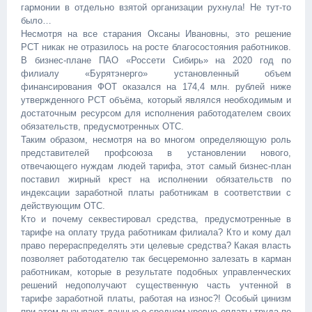
гармонии в отдельно взятой организации рухнула! Не тут-то
было…
Несмотря на все старания Оксаны Ивановны, это решение
РСТ никак не отразилось на росте благосостояния работников.
В бизнес-плане ПАО «Россети Сибирь» на 2020 год по
филиалу «Бурятэнерго» установленный объем
финансирования ФОТ оказался на 174,4 млн. рублей ниже
утвержденного РСТ объёма, который являлся необходимым и
достаточным ресурсом для исполнения работодателем своих
обязательств, предусмотренных ОТС.
Таким образом, несмотря на во многом определяющую роль
представителей профсоюза в установлении нового,
отвечающего нуждам людей тарифа, этот самый бизнес-план
поставил жирный крест на исполнении обязательств по
индексации заработной платы работникам в соответствии с
действующим ОТС.
Кто и почему секвестировал средства, предусмотренные в
тарифе на оплату труда работникам филиала? Кто и кому дал
право перераспределять эти целевые средства? Какая власть
позволяет работодателю так бесцеремонно залезать в карман
работникам, которые в результате подобных управленческих
решений недополучают существенную часть учтенной в
тарифе заработной платы, работая на износ?! Особый цинизм
при этом вызывают данные о среднем уровне оплаты труда по