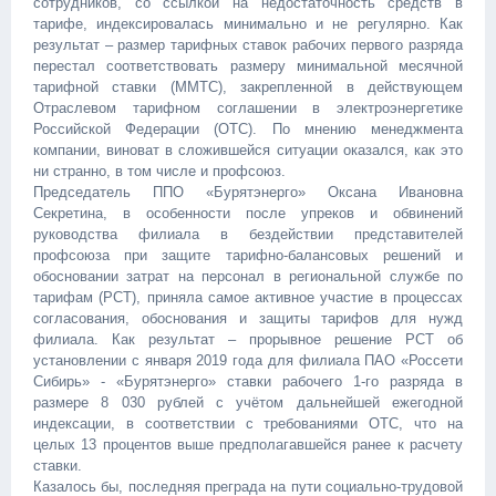
сотрудников, со ссылкой на недостаточность средств в
тарифе, индексировалась минимально и не регулярно. Как
результат – размер тарифных ставок рабочих первого разряда
перестал соответствовать размеру минимальной месячной
тарифной ставки (ММТС), закрепленной в действующем
Отраслевом тарифном соглашении в электроэнергетике
Российской Федерации (ОТС). По мнению менеджмента
компании, виноват в сложившейся ситуации оказался, как это
ни странно, в том числе и профсоюз.
Председатель ППО «Бурятэнерго» Оксана Ивановна
Секретина, в особенности после упреков и обвинений
руководства филиала в бездействии представителей
профсоюза при защите тарифно-балансовых решений и
обосновании затрат на персонал в региональной службе по
тарифам (РСТ), приняла самое активное участие в процессах
согласования, обоснования и защиты тарифов для нужд
филиала. Как результат – прорывное решение РСТ об
установлении с января 2019 года для филиала ПАО «Россети
Сибирь» - «Бурятэнерго» ставки рабочего 1-го разряда в
размере 8 030 рублей с учётом дальнейшей ежегодной
индексации, в соответствии с требованиями ОТС, что на
целых 13 процентов выше предполагавшейся ранее к расчету
ставки.
Казалось бы, последняя преграда на пути социально-трудовой