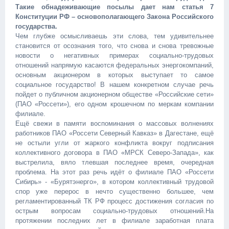
Такие обнадеживающие посылы дает нам статья 7
Конституции РФ – основополагающего Закона Российского
государства.
Чем глубже осмысливаешь эти слова, тем удивительнее
становится от осознания того, что снова и снова тревожные
новости о негативных примерах социально-трудовых
отношений напрямую касаются федеральных энергокомпаний,
основным акционером в которых выступает то самое
социальное государство! В нашем конкретном случае речь
пойдет о публичном акционерном обществе «Российские сети»
(ПАО «Россети»), его одном крошечном по меркам компании
филиале.
Ещё свежи в памяти воспоминания о массовых волнениях
работников ПАО «Россети Северный Кавказ» в Дагестане, ещё
не остыли угли от жаркого конфликта вокруг подписания
коллективного договора в ПАО «МРСК Северо-Запада», как
выстрелила, вяло тлевшая последнее время, очередная
проблема. На этот раз речь идёт о филиале ПАО «Россети
Сибирь» - «Бурятэнерго», в котором коллективный трудовой
спор уже перерос в нечто существенно большее, чем
регламентированный ТК РФ процесс достижения согласия по
острым вопросам социально-трудовых отношений.На
протяжении последних лет в филиале заработная плата