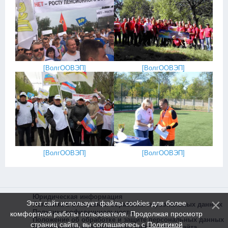
[
ВолгООВЭП
]
[
ВолгООВЭП
]
[
ВолгООВЭП
]
[
ВолгООВЭП
]
Юридическая информация
Этот сайт использует файлы cookies для более
Политика в отношении обработки персональных данных
Политика кофиденциальности
комфортной работы пользователя. Продолжая просмотр
Положение об обработке и защите персональных данных
страниц сайта, вы соглашаетесь с
Политикой
Положение об использовании информации сайта