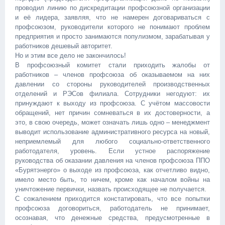
проводил линию по дискредитации профсоюзной организации
и её лидера, заявляя, что не намерен договариваться с
профсоюзом, руководители которого не понимают проблем
предприятия и просто занимаются популизмом, зарабатывая у
работников дешевый авторитет.
Но и этим все дело не закончилось!
В профсоюзный комитет стали приходить жалобы от
работников – членов профсоюза об оказываемом на них
давлении со стороны руководителей производственных
отделений и РЭСов филиала. Сотрудники негодуют: их
принуждают к выходу из профсоюза. С учётом массовости
обращений, нет причин сомневаться в их достоверности, а
это, в свою очередь, может означать лишь одно – менеджмент
выводит использование административного ресурса на новый,
неприемлемый для любого социально-ответственного
работодателя, уровень. Если устное распоряжение
руководства об оказании давления на членов профсоюза ППО
«Бурятэнерго» о выходе из профсоюза, как отчетливо видно,
имело место быть, то ничем, кроме как началом войны на
уничтожение первички, назвать происходящее не получается.
С сожалением приходится констатировать, что все попытки
профсоюза договориться, работодатель не принимает,
осознавая, что денежные средства, предусмотренные в