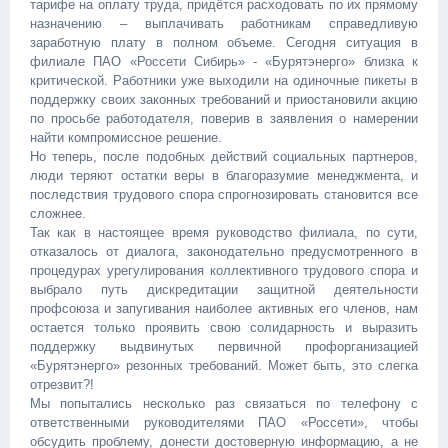
тарифе на оплату труда, придётся расходовать по их прямому
назначению – выплачивать работникам справедливую
заработную плату в полном объеме. Сегодня ситуация в
филиале ПАО «Россети Сибирь» - «Бурятэнерго» близка к
критической. Работники уже выходили на одиночные пикеты в
поддержку своих законных требований и приостановили акцию
по просьбе работодателя, поверив в заявления о намерении
найти компромиссное решение.
Но теперь, после подобных действий социальных партнеров,
люди теряют остатки веры в благоразумие менеджмента, и
последствия трудового спора спрогнозировать становится все
сложнее.
Так как в настоящее время руководство филиала, по сути,
отказалось от диалога, законодательно предусмотренного в
процедурах урегулирования коллективного трудового спора и
выбрало путь дискредитации защитной деятельности
профсоюза и запугивания наиболее активных его членов, нам
остается только проявить свою солидарность и выразить
поддержку выдвинутых первичной профорганизацией
«Бурятэнерго» резонных требований. Может быть, это слегка
отрезвит?!
Мы попытались несколько раз связаться по телефону с
ответственными руководителями ПАО «Россети», чтобы
обсудить проблему, донести достоверную информацию, а не