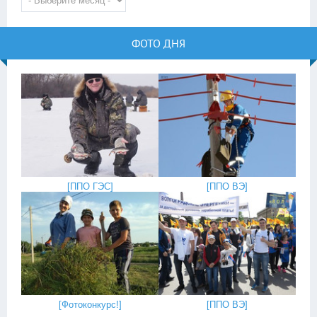
ФОТО ДНЯ
[
ППО ГЭС
]
[
ППО ВЭ
]
[
Фотоконкурс!
]
[
ППО ВЭ
]