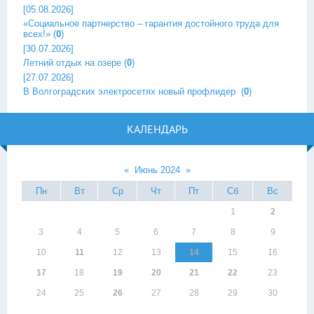
[05.08.2026]
«Социальное партнерство – гарантия достойного труда для
всех!»
(
0
)
[30.07.2026]
Летний отдых на озере
(
0
)
[27.07.2026]
В Волгоградских электросетях новый профлидер ‎
(
0
)
КАЛЕНДАРЬ
«
Июнь 2024
»
Пн
Вт
Ср
Чт
Пт
Сб
Вс
1
2
3
4
5
6
7
8
9
10
11
12
13
14
15
16
17
18
19
20
21
22
23
24
25
26
27
28
29
30