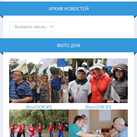
АРХИВ НОВОСТЕЙ
ФОТО ДНЯ
[
ВолгООВЭП
]
[
ВолгООВЭП
]