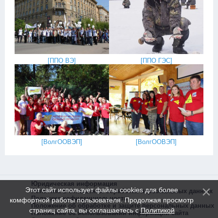
[
ППО ВЭ
]
[
ППО ГЭС
]
[
ВолгООВЭП
]
[
ВолгООВЭП
]
Юридическая информация
Этот сайт использует файлы cookies для более
Политика в отношении обработки персональных данных
Политика кофиденциальности
комфортной работы пользователя. Продолжая просмотр
Положение об обработке и защите персональных данных
страниц сайта, вы соглашаетесь с
Политикой
Положение об использовании информации сайта