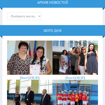
АРХИВ НОВОСТЕЙ
ФОТО ДНЯ
[
ВолгООВЭП
]
[
ВолгООВЭП
]