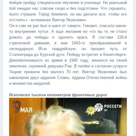
бойцов пройду специальное обучение в училище. Но реальный
бой ожидал нас совсем скоро и без подготовки. Что скрывать,
было страшно. Город бомбили, но мы делали все, чтобы его
отстоять» - вспоминал Виктор Яковлевич.
Он и сам не раз был в шаге от смерти. Говорит, спасало какое-
то внутреннее чутье. А еще желание во что бы то ни стало
дожить до победы и одолеть врага. В составе 226-й
стрелковой дивизии, в мае 1943-го преобразованной в
легендарную 95-ю гвардейскую, он прошел путь от
Сталинграда до Курской дуги. Победу встретил в Кенигсберге.
Демобилизовался из армии в 1945 году, женился на своей
землячке, скромной девушке Рае. В любви и согласии супруги
Тецкие прожили без малого 70 лет. Виктор Яковлевич был
кавалером двух орденов Славы, ордена Отечественной войны
и множества медалей.
Исколесил тысячи километров фронтовых дорог