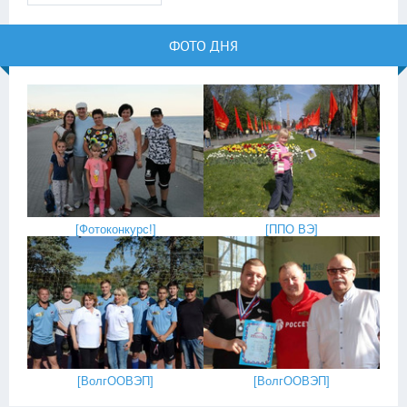
ФОТО ДНЯ
[
Фотоконкурс!
]
[
ППО ВЭ
]
[
ВолгООВЭП
]
[
ВолгООВЭП
]