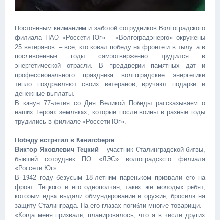
Постоянным вниманием и заботой сотрудников Волгоградского
филиала ПАО «Россети Юг» – «Волгоградэнерго» окружены
25 ветеранов – все, кто ковал победу на фронте и в тылу, а в
послевоенные годы самоотверженно трудился в
энергетической отрасли. В преддверии памятных дат и
профессионального праздника волгоградские энергетики
тепло поздравляют своих ветеранов, вручают подарки и
денежные выплаты.
В канун 77-летия со Дня Великой Победы рассказываем о
наших Героях земляках, которые после войны в разные годы
трудились в филиале «Россети Юг».
Победу встретил в Кенигсберге
Виктор Яковлевич Тецкий
– участник Сталинградской битвы,
бывший сотрудник ПО «ЛЭС» волгоградского филиала
«Россети Юг».
В 1942 году безусым 18-летним пареньком призвали его на
фронт. Тецкого и его однополчан, таких же молодых ребят,
которым едва выдали обмундирование и оружие, бросили на
защиту Сталинграда. На его глазах погибли многие товарищи.
«Когда меня призвали, планировалось, что я в числе других