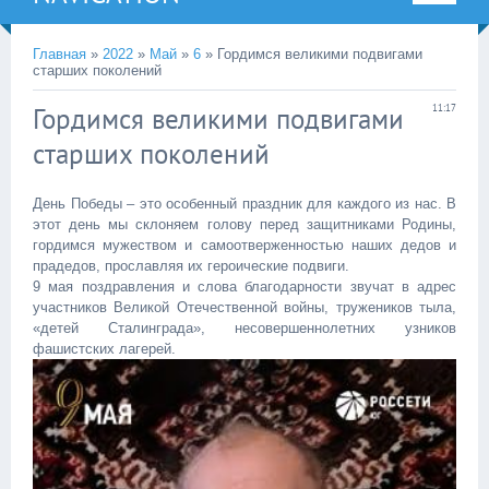
Главная
»
2022
»
Май
»
6
» Гордимся великими подвигами
старших поколений
Гордимся великими подвигами
11:17
старших поколений
День Победы – это особенный праздник для каждого из нас. В
этот день мы склоняем голову перед защитниками Родины,
гордимся мужеством и самоотверженностью наших дедов и
прадедов, прославляя их героические подвиги.
9 мая поздравления и слова благодарности звучат в адрес
участников Великой Отечественной войны, тружеников тыла,
«детей Сталинграда», несовершеннолетних узников
фашистских лагерей.