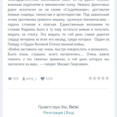
военным водителем в минометном полку. Немало фронтовых
дорог исколесил он на своем «Студебеккере», доставляя
боевые снаряды танкистам и артиллеристам. Под шквальным
огнем противника провезти машину, груженую боеприпасами, -
задача сложная и опасная. Единственным желанием по
словам Фадеева было в ту пору остаться живым и получить
медаль за отвагу. Эта медаль по сей день самая дорогая
сердцу ветерана из всех его наград, среди которых - Орден за
Победу и Орден Великой Отечественной войны.
«Война заставила нас очень быстро повзрослеть и возмужать.
Было очень страшно, всего натерпелись… Очень важно
помнить о тех тяжелых временах, о той цене, которую мы
заплатили за мир», — говорит Михаил Георгиевич.
505
anna_L
0.0
/
0
Приветствую Вас
,
Гость
!
Регистрация
|
Вход