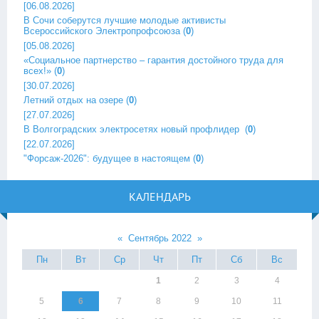
[06.08.2026]
В Сочи соберутся лучшие молодые активисты
Всероссийского Электропрофсоюза
(
0
)
[05.08.2026]
«Социальное партнерство – гарантия достойного труда для
всех!»
(
0
)
[30.07.2026]
Летний отдых на озере
(
0
)
[27.07.2026]
В Волгоградских электросетях новый профлидер ‎
(
0
)
[22.07.2026]
"Форсаж-2026": будущее в настоящем
(
0
)
КАЛЕНДАРЬ
«
Сентябрь 2022
»
Пн
Вт
Ср
Чт
Пт
Сб
Вс
1
2
3
4
5
6
7
8
9
10
11