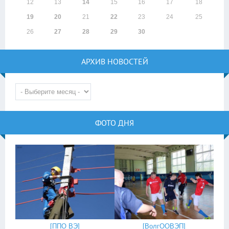
12
13
14
15
16
17
18
19
20
21
22
23
24
25
26
27
28
29
30
АРХИВ НОВОСТЕЙ
ФОТО ДНЯ
[
ППО ВЭ
]
[
ВолгООВЭП
]