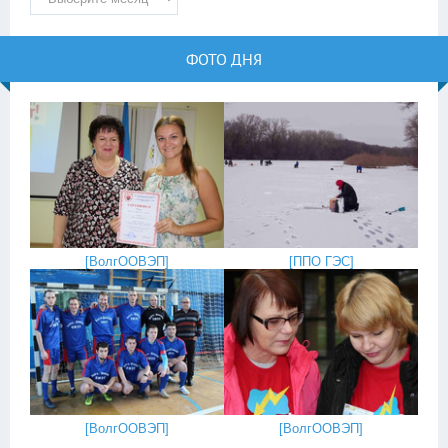
ФОТО ДНЯ
[
ВолгООВЭП
]
[
ППО ГЭС
]
[
ВолгООВЭП
]
[
ВолгООВЭП
]