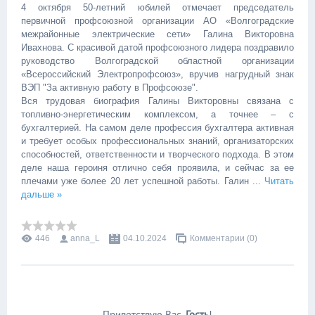
4 октября 50-летний юбилей отмечает председатель
первичной профсоюзной организации АО «Волгоградские
межрайонные электрические сети» Галина Викторовна
Ивахнова. С красивой датой профсоюзного лидера поздравило
руководство Волгоградской областной организации
«Всероссийский Электропрофсоюз», вручив нагрудный знак
ВЭП "За активную работу в Профсоюзе".
Вся трудовая биография Галины Викторовны связана с
топливно-энергетическим комплексом, а точнее – с
бухгалтерией. На самом деле профессия бухгалтера активная
и требует особых профессиональных знаний, организаторских
способностей, ответственности и творческого подхода. В этом
деле наша героиня отлично себя проявила, и сейчас за ее
плечами уже более 20 лет успешной работы. Галин
...
Читать
дальше »
446
anna_L
04.10.2024
Комментарии (0)
Приветствую Вас
,
Гость
!