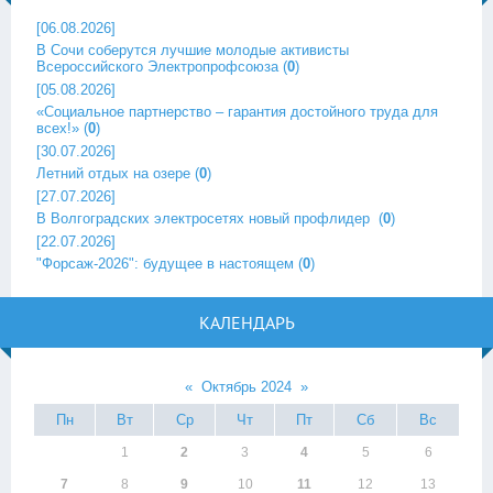
[06.08.2026]
В Сочи соберутся лучшие молодые активисты
Всероссийского Электропрофсоюза
(
0
)
[05.08.2026]
«Социальное партнерство – гарантия достойного труда для
всех!»
(
0
)
[30.07.2026]
Летний отдых на озере
(
0
)
[27.07.2026]
В Волгоградских электросетях новый профлидер ‎
(
0
)
[22.07.2026]
"Форсаж-2026": будущее в настоящем
(
0
)
КАЛЕНДАРЬ
«
Октябрь 2024
»
Пн
Вт
Ср
Чт
Пт
Сб
Вс
1
2
3
4
5
6
7
8
9
10
11
12
13