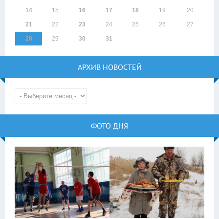
14
15
16
17
18
19
20
21
22
23
24
25
26
27
28
29
30
31
АРХИВ НОВОСТЕЙ
ФОТО ДНЯ