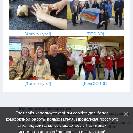
[
Фотоконкурс!
]
[
ППО ВЭ
]
[
Фотоконкурс!
]
[
ВолгООВЭП
]
Юридическая информация
Этот сайт использует файлы cookies для более
Политика в отношении обработки персональных данных
Политика кофиденциальности
комфортной работы пользователя. Продолжая просмотр
Положение об обработке и защите персональных данных
страниц сайта, вы соглашаетесь с
Политикой
Положение об использовании информации сайта
использования файлов cookies
и
Политикой
Соглашение об использовании сайта