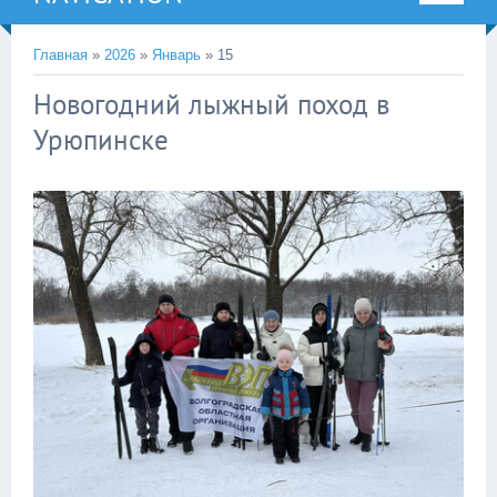
Главная
»
2026
»
Январь
»
15
Новогодний лыжный поход в
Урюпинске