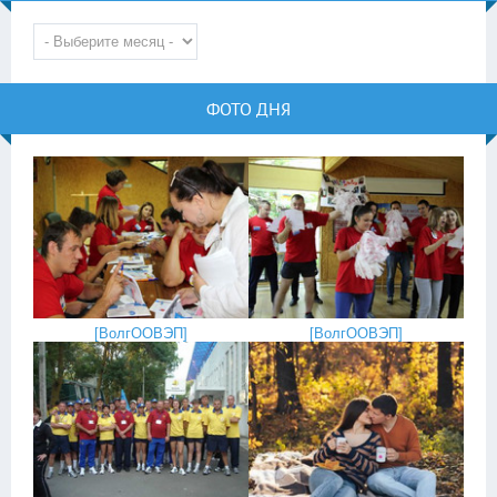
ФОТО ДНЯ
[
ВолгООВЭП
]
[
ВолгООВЭП
]