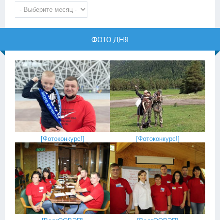
ФОТО ДНЯ
[
Фотоконкурс!
]
[
Фотоконкурс!
]