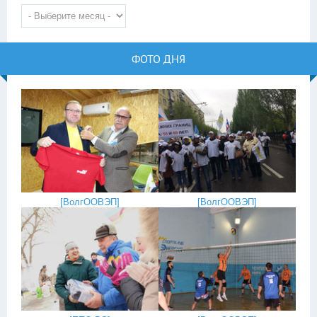
ФОТО ДНЯ
[
ВолгООВЭП
]
[
ВолгООВЭП
]