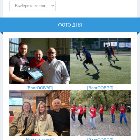
ФОТО ДНЯ
[
ВолгООВЭП
]
[
ВолгООВЭП
]