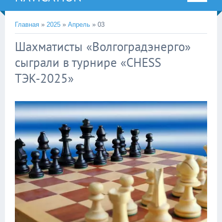
Главная
»
2025
»
Апрель
»
03
Шахматисты «Волгоградэнерго»
сыграли в турнире «CHESS
ТЭК-2025»