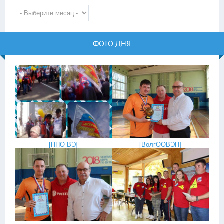
ФОТО ДНЯ
[
ППО ВЭ
]
[
ВолгООВЭП
]