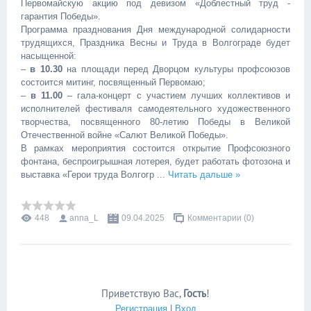
Первомайскую акцию под девизом «Доблестный труд -
гарантия Победы».
Программа празднования Дня международной солидарности
трудящихся, Праздника Весны и Труда в Волгограде будет
насыщенной:
–
в 10.30
на площади перед Дворцом культуры профсоюзов
состоится митинг, посвященный Первомаю;
–
в 11.00
– гала-концерт с участием лучших коллективов и
исполнителей фестиваля самодеятельного художественного
творчества, посвященного 80-летию Победы в Великой
Отечественной войне «Салют Великой Победы».
В рамках мероприятия состоится открытие Профсоюзного
фонтана, беспроигрышная лотерея, будет работать фотозона и
выставка «Герои труда Волгогр
...
Читать дальше »
448
anna_L
09.04.2025
Комментарии (0)
Приветствую Вас
,
Гость
!
Регистрация
|
Вход