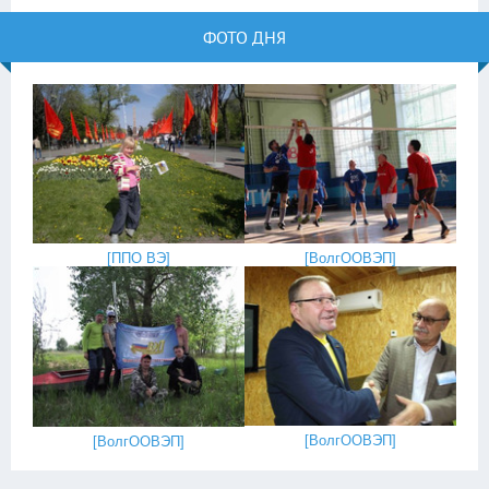
ФОТО ДНЯ
[
ППО ВЭ
]
[
ВолгООВЭП
]
[
ВолгООВЭП
]
[
ВолгООВЭП
]