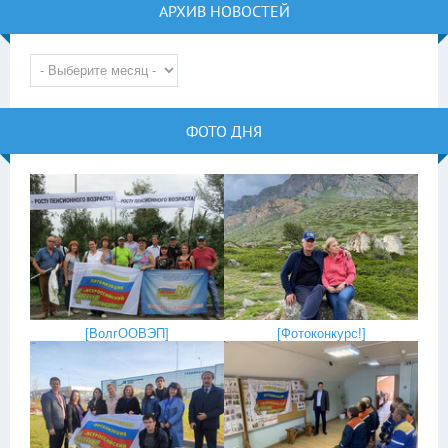
АРХИВ НОВОСТЕЙ
ФОТО ДНЯ
[
ВолгООВЭП
]
[
Фотоконкурс!
]