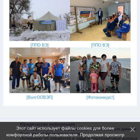
[
ППО ВЭ
]
[
ППО ВЭ
]
[
ВолгООВЭП
]
[
Фотоконкурс!
]
Юридическая информация
Этот сайт использует файлы cookies для более
Политика в отношении обработки персональных данных
Политика кофиденциальности
комфортной работы пользователя. Продолжая просмотр
Положение об обработке и защите персональных данных